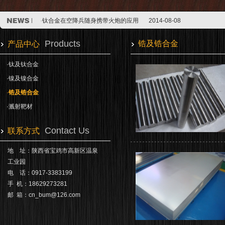
·
钛合金在空降兵随身携带火炮的应用
2014-08-08
·
浙江五环钛业以6.3亿人民币被江粉磁材收购
2014-07-05
·
钛及钛合金的渗氮处理
2014-07-05
Products
锆及锆合金
产品中心
·
钛合金在空降兵随身携带火炮的应用
2014-08-08
·
浙江五环钛业以6.3亿人民币被江粉磁材收购
2014-07-05
·
钛及钛合金
·
钛及钛合金的渗氮处理
2014-07-05
·
镍及镍合金
·
锆及锆合金
·
溅射靶材
Contact Us
联系方式
地 址：陕西省宝鸡市高新区温泉
工业园
电 话：0917-3383199
手 机：18629273281
邮 箱：
cn_bum@126.com