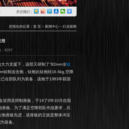
关注我们：
您现在的位置：
首 页
--
新闻中心
--
行业新闻
应用
数：9297
大力支援下，该部又研制了“82mm全
钛
‘m钛制迫击炮，钛炮比钛炮轻16.6kg,空降
並已在部队列为装备，该炮于1983年获国
並用其焊制座板，于19了0年10月在国
击炮座板。为了满足空降部队作战要求，兵
迫击炮座板先进，该座板的主扳是整体冲压
列为装备。