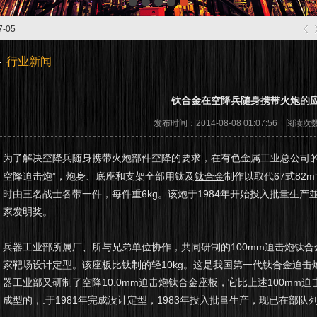
用
2014-08-08
粉磁材收购
2014-07-05
7-05
用
2014-08-08
粉磁材收购
2014-07-05
行业新闻
7-05
钛合金在空降兵随身携带火炮的
发布时间：2014-08-08 01:07:56 阅读次
为了解决空降兵随身携带火炮部件空降的要求，在有色金属工业总公司的
空降迫击炮”，炮身、底座和支架全部用钛及
钛合金
制作以取代67式82m
时由三名战士各带一件，每件重6kg。该炮于1984年开始投入批量生产
家发明奖。
兵器工业部所属厂、所与兄弟单位协作，共同研制的100mm迫击炮钛合金
家靶场设计定型。该座板比钛制的轻10kg。这是我国第一代钛合金迫
器工业部又研制了空降10.0mm迫击炮钛合金座板，它比上述100mm
成型的，.于1981年完成没计定型，1983年投入批量生产，现已在部队