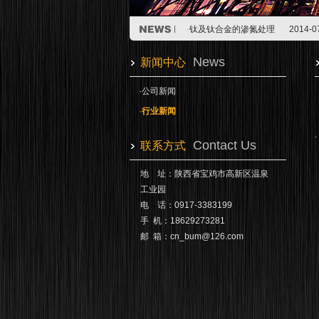
·
钛合金在空降兵随身携带火炮的应
·
浙江五环钛业以6.3亿人民币被江
·
钛及钛合金的渗氮处理
2014-0
·
钛合金在空降兵随身携带火炮的应
·
浙江五环钛业以6.3亿人民币被江
News
新闻中心
·
钛及钛合金的渗氮处理
2014-0
·
公司新闻
·
行业新闻
Contact Us
联系方式
地 址：陕西省宝鸡市高新区温泉
工业园
电 话：0917-3383199
手 机：18629273281
邮 箱：
cn_bum@126.com