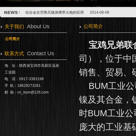
·
钛合金在空降兵随身携带火炮的应用
2014-08-08
·
浙江五环钛业以6.3亿人民币被江粉磁材收购
2014-07-05
·
钛及钛合金的渗氮处理
2014-07-05
About Us
公司简介
关于我们
·
钛合金在空降兵随身携带火炮的应用
2014-08-08
·
浙江五环钛业以6.3亿人民币被江粉磁材收购
2014-07-05
·
公司简介
宝鸡兄弟联
·
钛及钛合金的渗氮处理
2014-07-05
Contact Us
联系方式
司），位于中
地 址：陕西省宝鸡市高新区温泉
销售、贸易、
工业园
电 话：0917-3383199
BUM工业公
手 机：18629273281
邮 箱：
cn_bum@126.com
镍及其合金，
时BUM工业
庞大的工业基