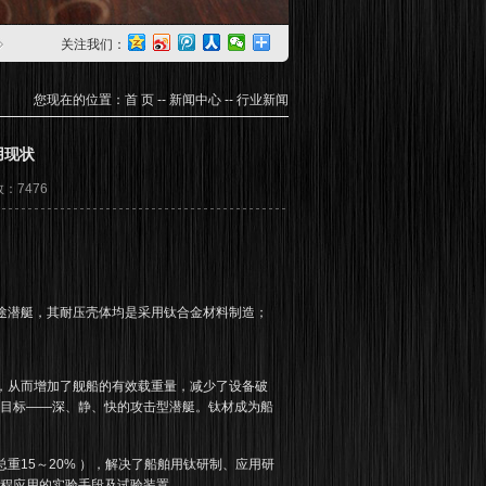
关注我们：
您现在的位置：
首 页
--
新闻中心
--
行业新闻
用现状
数：7476
途潜艇，其耐压壳体均是采用钛合金材料制造；
，从而增加了舰船的有效载重量，减少了设备破
目标——深、静、快的攻击型潜艇。钛材成为船
重15～20% ），解决了船舶用钛研制、应用研
程应用的实验手段及试验装置。