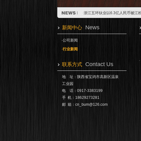
·
钛合金在空降兵随身携带火炮的应
·
浙江五环钛业以6.3亿人民币被江
·
钛及钛合金的渗氮处理
2014-0
·
钛合金在空降兵随身携带火炮的应
News
新闻中心
·
浙江五环钛业以6.3亿人民币被江
·
钛及钛合金的渗氮处理
2014-0
·
公司新闻
·
行业新闻
Contact Us
联系方式
地 址：陕西省宝鸡市高新区温泉
工业园
电 话：0917-3383199
手 机：18629273281
邮 箱：
cn_bum@126.com