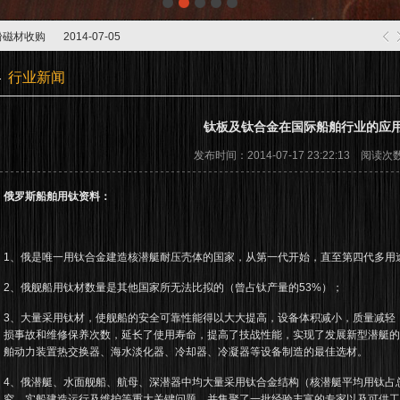
用
2014-08-08
粉磁材收购
2014-07-05
7-05
用
2014-08-08
行业新闻
粉磁材收购
2014-07-05
7-05
钛板及钛合金在国际船舶行业的应
发布时间：2014-07-17 23:22:13 阅读次
俄罗斯船舶用钛资料：
1、俄是唯一用钛合金建造核潜艇耐压壳体的国家，从第一代开始，直至第四代多用
2、俄舰船用钛材数量是其他国家所无法比拟的（曾占钛产量的53%）；
3、大量采用钛材，使舰船的安全可靠性能得以大大提高，设备体积减小，质量减轻
损事故和维修保养次数，延长了使用寿命，提高了技战性能，实现了发展新型潜艇的
舶动力装置热交换器、海水淡化器、冷却器、冷凝器等设备制造的最佳选材。
4、俄潜艇、水面舰船、航母、深潜器中均大量采用钛合金结构（核潜艇平均用钛占总
究、实船建造运行及维护等重大关键问题，并集聚了一批经验丰富的专家以及可供工