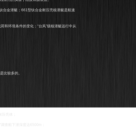
等钛合金潜艇；661型钛合金耐压壳核潜艇是航速
载荷和环境条件的变化；“台风”级核潜艇远行中从
备是比较多的。
的耐压壳体；
0”调查船下潜深度达6500m；