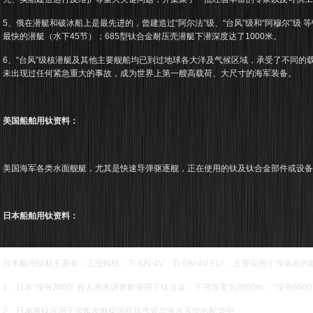
5、俄在潜艇和破冰船上是最先进的，曾建造过“阿尔法”级、“台风”级和“阿穆尔”级 
最快的潜艇（水下45节）；685型钛合金耐压壳潜艇下潜深度达了1000米。
6、“台风”级核潜艇及其他主要舰船均已到过地球各大洋及气候区域，承受了不同的
未出现过任何紧急重大的事故，成为世界上第一艘高载荷、大尺寸的海军装备。
美国船舶用钛资料：
美国海军各类水面舰艇，尤其是快速导弹驱逐舰，正在使用的钛及钛合金部件或设
日本船舶用钛资料：
日本船用钛材主要有：工业纯钛、Ti-6Al-4V、Ti-6Al-4V ELI ，主要应用于深潜器
1、日本“深海2000” 有人潜水调查船采用了钛合金，下潜深度为2000m； “深海650
2、日本将钛应用于潜艇发电柴油机排气管与海水系统的配管中。