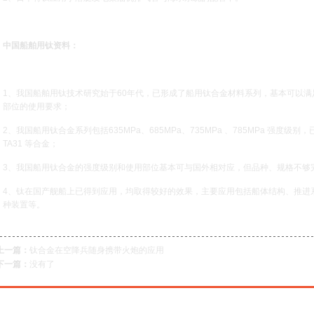
中国船舶用钛资料：
1、我国船舶用钛技术研究始于60年代，已形成了船用钛合金材料系列，基本可以
部位的使用要求；
2、我国船用钛合金系列包括635MPa、685MPa、735MPa 、785MPa 强度级别，
TA31 等合金；
3、我国船用钛合金的强度级别和使用部位基本可与国外相对应，但品种、规格不够
4、钛在国产舰船上已得到应用，均取得较好的效果，主要应用包括船体结构、推进
种装置等。
上一篇：
钛合金在空降兵随身携带火炮的应用
下一篇：
没有了