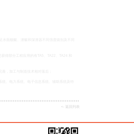
满足水面舰艇、潜艇和深潜器不同强度级别及不同
已获得部分工程应用的有TA5、TA22、TA24 和
完善，加工与制造技术相对落后；
系统、电力系统、电子信息系统、辅助系统及特
<- 返回列表